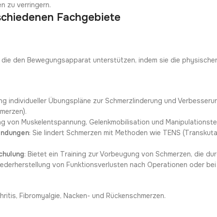
n zu verringern.
erschiedenen Fachgebiete
n, die den Bewegungsapparat unterstützen, indem sie die physisc
lung individueller Übungspläne zur Schmerzlinderung und Verbesserung
merzen).
g von Muskelentspannung, Gelenkmobilisation und Manipulationste
endungen
: Sie lindert Schmerzen mit Methoden wie TENS (Transkutan
chulung
: Bietet ein Training zur Vorbeugung von Schmerzen, die d
Wiederherstellung von Funktionsverlusten nach Operationen oder be
hritis, Fibromyalgie, Nacken- und Rückenschmerzen.