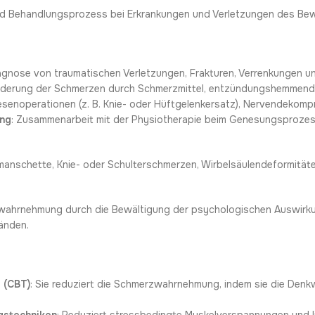
und Behandlungsprozess bei Erkrankungen und Verletzungen des B
iagnose von traumatischen Verletzungen, Frakturen, Verrenkungen u
inderung der Schmerzen durch Schmerzmittel, entzündungshemmende
esenoperationen (z. B. Knie- oder Hüftgelenkersatz), Nervendekomp
ung
: Zusammenarbeit mit der Physiotherapie beim Genesungsprozes
manschette, Knie- oder Schulterschmerzen, Wirbelsäulendeformitäte
zwahrnehmung durch die Bewältigung der psychologischen Auswirk
änden.
 (CBT)
: Sie reduziert die Schmerzwahrnehmung, indem sie die Denk