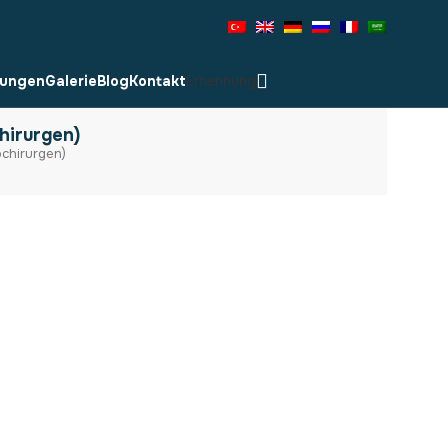
lungen
Galerie
Blog
Kontakt
Ernennung
hirurgen)
chirurgen)