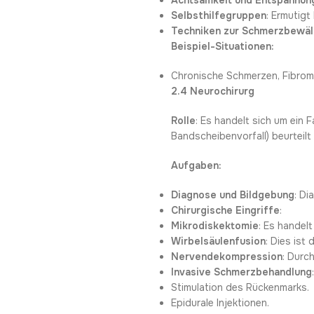
Achtsamkeit und Entspannun
Selbsthilfegruppen
: Ermutig
Techniken zur Schmerzbewäl
Beispiel-Situationen:
Chronische Schmerzen, Fibrom
2.4 Neurochirurg
Rolle
: Es handelt sich um ein
Bandscheibenvorfall) beurteilt
Aufgaben:
Diagnose und Bildgebung
: D
Chirurgische Eingriffe
:
Mikrodiskektomie
: Es handelt
Wirbelsäulenfusion
: Dies ist
Nervendekompression
: Durc
Invasive Schmerzbehandlung
Stimulation des Rückenmarks.
Epidurale Injektionen.