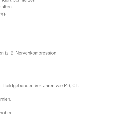
indert Schmerzen.
halten.
ng.
n (z. B. Nervenkompression,
mit bildgebenden Verfahren wie MR, CT.
rnien.
ehoben.