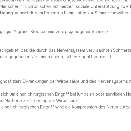
gstechniken
: Reduziert stressbedingte Muskelverspannungen und l
t Menschen mit chronischen Schmerzen, soziale Unterstützung zu er
tigung
: Vermittelt dem Patienten Fähigkeiten zur Schmerzbewältigu
yalgie, Migräne, Krebsschmerzen, psychogener Schmerz.
 Fachgebiet, das die durch das Nervensystem verursachten Schmerze
 und gegebenenfalls einen chirurgischen Eingriff vornimmt.
iagnostiziert Erkrankungen der Wirbelsäule und des Nervensystems 
 sich um einen chirurgischen Eingriff bei lumbalen oder zervikalen He
 die Methode zur Fixierung der Wirbelsäule.
h einen chirurgischen Eingriff wird die Kompression des Nervs aufg
: