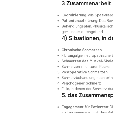
3 Zusammenarbeit i
Koordinierung
: Alle Speziali
Patientenaufklärung
: Das Be
Behandlungsplan
: Physikalis
gemeinsam durchgeführt.
4) Situationen, in 
Chronische Schmerzen
Fibromyalgie, neuropathische
Schmerzen des Muskel-Skel
Schmerzen im unteren Rücken,
Postoperative Schmerzen
Schmerzbehandlung nach orth
Psychogener Schmerz
Fälle, in denen der Schmerz d
5. das Zusammenspi
Engagement für Patienten
: 
sollten gemeinsam mit dem Pat