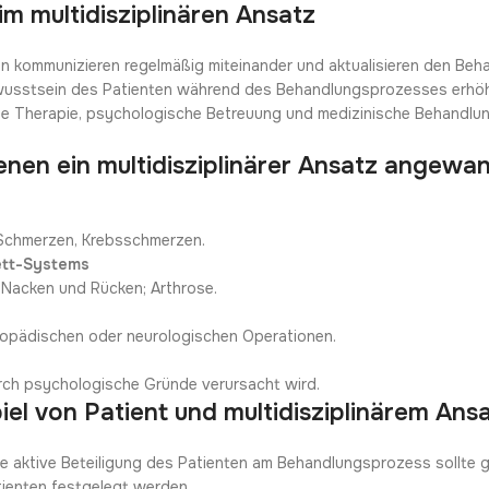
m multidisziplinären Ansatz
sten kommunizieren regelmäßig miteinander und aktualisieren den B
wusstsein des Patienten während des Behandlungsprozesses erhöht
che Therapie, psychologische Betreuung und medizinische Behandl
denen ein multidisziplinärer Ansatz angewa
 Schmerzen, Krebsschmerzen.
ett-Systems
 Nacken und Rücken; Arthrose.
opädischen oder neurologischen Operationen.
urch psychologische Gründe verursacht wird.
el von Patient und multidisziplinärem Ans
Die aktive Beteiligung des Patienten am Behandlungsprozess sollte g
ienten festgelegt werden.