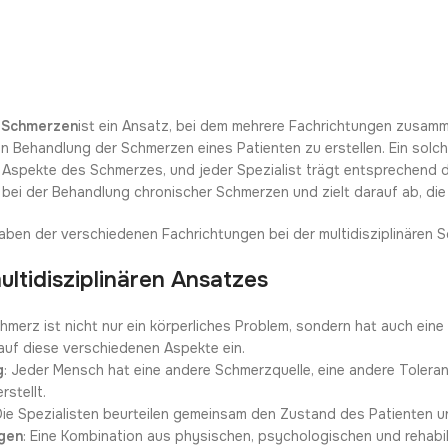
i Schmerzen
ist ein Ansatz, bei dem mehrere Fachrichtungen zusa
 Behandlung der Schmerzen eines Patienten zu erstellen. Ein solche
Aspekte des Schmerzes, und jeder Spezialist trägt entsprechend d
bei der Behandlung chronischer Schmerzen und zielt darauf ab, die
ben der verschiedenen Fachrichtungen bei der multidisziplinären 
multidisziplinären Ansatzes
chmerz ist nicht nur ein körperliches Problem, sondern hat auch ein
 auf diese verschiedenen Aspekte ein.
g
: Jeder Mensch hat eine andere Schmerzquelle, eine andere Toler
rstellt.
 Die Spezialisten beurteilen gemeinsam den Zustand des Patienten 
gen
: Eine Kombination aus physischen, psychologischen und rehabi