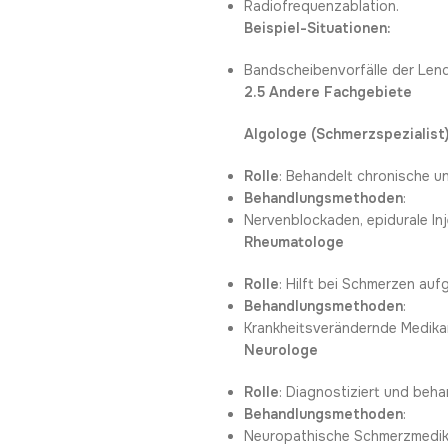
Radiofrequenzablation.
Beispiel-Situationen:
Bandscheibenvorfälle der Lende
2.5 Andere Fachgebiete
Algologe (Schmerzspezialist
Rolle
: Behandelt chronische u
Behandlungsmethoden
:
Nervenblockaden, epidurale In
Rheumatologe
Rolle
: Hilft bei Schmerzen au
Behandlungsmethoden
:
Krankheitsverändernde Medika
Neurologe
Rolle
: Diagnostiziert und be
Behandlungsmethoden
:
Neuropathische Schmerzmedika