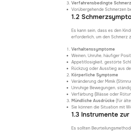
Verfahrensbedingte Schmer
Vorübergehende Schmerzen bei
1.2 Schmerzsympto
Es kann sein, dass es den Kind
erforderlich, um den Schmerz 
Verhaltenssymptome
Weinen, Unruhe, häufiger Posi
Appetitlosigkeit, gestörte Sc
Rückzug oder Ausstieg aus de
Körperliche Symptome
Veränderung der Mimik (Stirnr
Unruhige Bewegungen, ständige
Verfärbung (Blässe oder Rötun
Mündliche Ausdrücke
(für ält
Sie können die Situation mit W
1.3 Instrumente zu
Es sollten Beurteilungsmetho