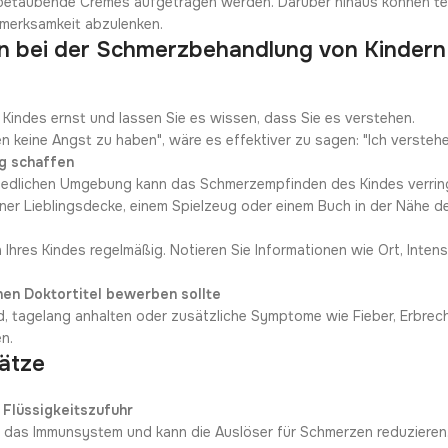
l betäubende Cremes aufgetragen werden. Darüber hinaus können tec
fmerksamkeit abzulenken.
hten bei der Schmerzbehandlung von Kindern
Kindes ernst und lassen Sie es wissen, dass Sie es verstehen.
n keine Angst zu haben", wäre es effektiver zu sagen: "Ich verstehe 
g schaffen
friedlichen Umgebung kann das Schmerzempfinden des Kindes verrin
iner Lieblingsdecke, einem Spielzeug oder einem Buch in der Nähe de
hres Kindes regelmäßig. Notieren Sie Informationen wie Ort, Intens
nen Doktortitel bewerben sollte
d, tagelang anhalten oder zusätzliche Symptome wie Fieber, Erbre
en.
sätze
Flüssigkeitszufuhr
t das Immunsystem und kann die Auslöser für Schmerzen reduzieren