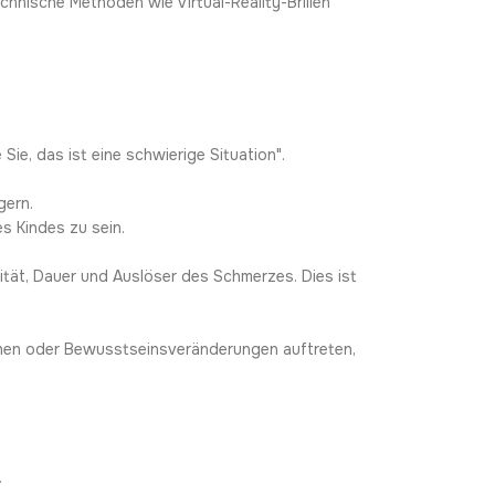
hnische Methoden wie Virtual-Reality-Brillen
Sie, das ist eine schwierige Situation".
gern.
s Kindes zu sein.
ität, Dauer und Auslöser des Schmerzes. Dies ist
chen oder Bewusstseinsveränderungen auftreten,
.