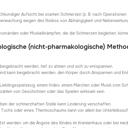
achkundiger Aufsicht bei starken Schmerzen (z. B. nach Operation
Überwachung wegen des Risikos von Abhängigkeit und Nebenwirkun
tzuständen oder Muskelkrämpfen, die die Schmerzen begleiten, kö
ologische (nicht-pharmakologische) Meth
 beigebracht werden, tief zu atmen und sich zu entspannen.
Kind kann beigebracht werden, den Körper durch Anspannen und En
 Lieblingsspielzeug, einem Video, einem Märchen oder Musik vom Sc
Erzählen von Geschichten oder das Spielen wirksam sein.
eiben der schmerzhaften Stelle kann Linderung verschaffen.
Tuchs oder eines Thermoschaums kann vor allem bei Unterleibssc
tzt werden, um die Ängste des Kindes im Krankenhaus oder bei mediz