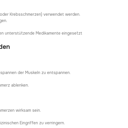
en oder Krebsschmerzen) verwendet werden.
gen.
nnen unterstützende Medikamente eingesetzt
oden
tspannen der Muskeln zu entspannen.
hmerz ablenken.
hmerzen wirksam sein.
inischen Eingriffen zu verringern.