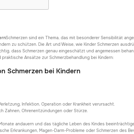
ern
Schmerzen sind ein Thema, das mit besonderer Sensibilität an
dern zu schützen. Die Art und Weise, wie Kinder Schmerzen ausdr
wichtig, dass Schmerzen genau eingeschätzt und angemessen behand
 praktische Ansätze zur Schmerzbehandlung bei Kindern:
 von Schmerzen bei Kindern
Verletzung, Infektion, Operation oder Krankheit verursacht.
rch Zahnen, Ohrenentzündungen oder Stürze.
i Monate andauern und das tägliche Leben des Kindes beeinträchtig
atische Erkrankungen, Magen-Darm-Probleme oder Schmerzen des B