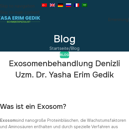
Skip to navigation
Skip to main content
Ernennung
Blog
Startseite
Blog
BLOG
Exosomenbehandlung Denizli
Uzm. Dr. Yasha Erim Gedik
Was ist ein Exosom?
Exosom
sind nanogroße Proteinbläschen, die Wachstumsfaktoren
und Aminosäuren enthalten und durch spezielle Verfahren aus