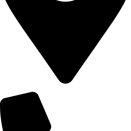
سيراكابيلار ماه. 492. سك. رقم: 5 كات: 3 د: 8، ميركيزفندي / دنيزلي