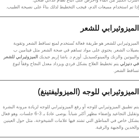
إذا تم استخدام مميعات الدم، فيجب التخطيط لذلك بناءً على نصيحة الطبيب.
الميزوثيرابي للشعر
الميزوثيرابي للشعر هو طريقة فعالة تُستخدم لمنع تساقط الشعر وتقوية
بصيلات الشعر. يحتوي على مواد تساهم في صحة الشعر مثل فيتامين ب
والبيوتين والزنك والمينوكسيديل. أوزم د. ياشا إريم جيديك
الميزوثيرابي للشعر
في دنيزلي
يتم تخطيط العلاج بشكل فردي ويزداد معدل النجاح وفقاً لنوع
تساقط الشعر.
الميزوثيرابي للوجه (الميزوليفتينغ)
يتم تطبيق الميزوثيرابي للوجه أو رفع الميزوثيرابي للوجه لزيادة مرونة البشرة
وتقليل التجاعيد وإضفاء مظهر أكثر شباباً. يوصى عادةً بـ 3-6 جلسات. وهو فعال
بشكل خاص في المناطق التي تشتد فيها علامات الشيخوخة، مثل حول العينين
والخدين والجبهة والرقبة.