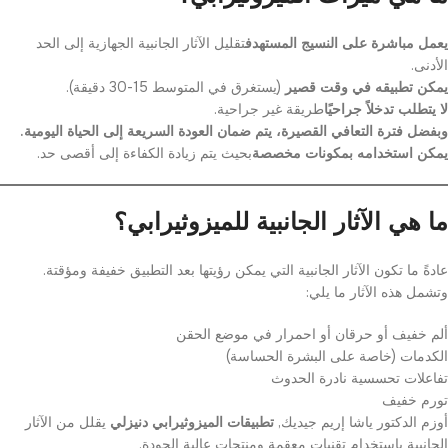
يعمل مباشرة على النسيج المستهدف
تقليل الآثار الجانبية الجهازية إلى الحد
الأدنى.
يمكن تطبيقه في وقت قصير
(يستغرق في المتوسط 15-30 دقيقة).
لا يتطلب تدخلاً جراحيًا
طريقة غير جراحية.
وبفضل فترة التعافي القصيرة، يتم ضمان العودة السريعة إلى الحياة اليومية.
يمكن استخدامه بمكونات مخصصة
بحيث يتم زيادة الكفاءة إلى أقصى حد.
ما هي الآثار الجانبية للميزوثيرابي؟
عادةً ما تكون الآثار الجانبية التي يمكن رؤيتها بعد التطبيق خفيفة ومؤقتة.
وتشمل هذه الآثار ما يلي:
ألم خفيف أو حرقان أو احمرار في موضع الحقن
الكدمات (خاصة على البشرة الحساسة)
تفاعلات تحسسية نادرة الحدوث
تورم خفيف
أوزم الدكتور ياشا إريم جيديك,
تطبيقات الميزوثيرابي دنيزلي
يقلل من الآثار
الجانبية باستخدام تقنيات معقمة ومنتجات عالية الجودة.