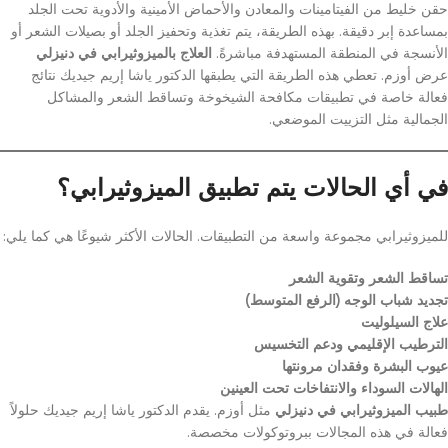
حقن خليط من الفيتامينات والمعادن والأحماض الأمينية والأدوية تحت الجلد
بمساعدة إبر دقيقة. بهذه الطريقة، يتم تغذية وتحفيز الجلد أو بصيلات الشعر أو
الأنسجة في المنطقة المستهدفة مباشرةً.
العلاج بالميزوثيرابي في دنيزلي
عرض أوزم. تعطي هذه الطريقة التي يطبقها الدكتور ياشا إريم جيديك نتائج
فعالة خاصة في تطبيقات مكافحة الشيخوخة وتساقط الشعر والمشاكل
الجمالية مثل التزييت الموضعي.
في أي الحالات يتم تطبيق الميزوثيرابي؟
للميزوثيرابي مجموعة واسعة من التطبيقات. الحالات الأكثر شيوعًا هي كما يلي:
تساقط الشعر وتقوية الشعر
تجديد شباب الوجه (الرفع المتوسط)
علاج السيلوليت
الترطيب الإقليمي ودعم التخسيس
عيوب البشرة وفقدان مرونتها
الهالات السوداء والانتفاخات تحت العينين
طبيب الميزوثيرابي في دنيزلي
مثل أوزم. يقدم الدكتور ياشا إريم جيديك حلولاً
فعالة في هذه المجالات ببروتوكولات مخصصة.