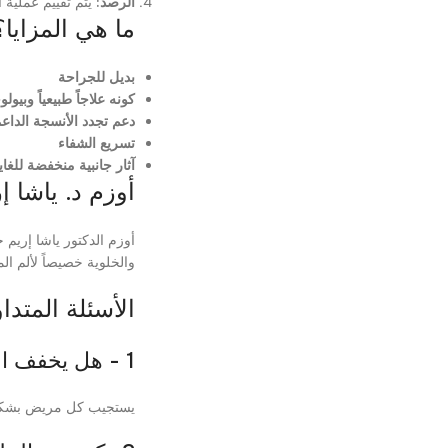
الرصد:
يتم تقييم عملية ال
ما هي المزايا؟
بديل للجراحة
كونه علاجاً طبيعياً وبيولوج
دعم تجدد الأنسجة الداع
تسريع الشفاء
آثار جانبية منخفضة للغاي
أوزم د. ياشا إ
أوزم الدكتور ياشا إريم 
والخلوية خصيصاً لألم ال
الأسئلة المتداو
1 - هل يخفف العلاج بالإكسوزوم الألم تمامًا؟
يستجيب كل مريض بشكل م