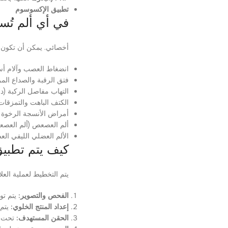
تطبيق الإكسوسوم
في أي ألم تُس
أخصائي. يمكن أن تكون ال
انضغاط العصب وآلام أس
فتق الرقبة والصداع المر
التهاب مفاصل الركبة (د
الكتف الباهت والتمزقات 
أمراض الأنسجة الرخوة مث
ألم العصعص (ألم العص
الألم العضلي الليفي ال
كيف يتم تطبيق
يتم التخطيط لعملية العلا
الفحص والتصوير:
يتم تو
إعداد المنتج الخلوي:
يتم 
الحقن المستهدف:
تحت ال