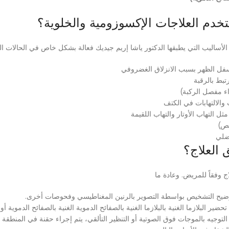
تخدم العلاجات الإكسوزومية والخلوية؟
أساليب التي يطبقها الدكتور ياشا إريم جيديك فعالة بشكل خاص في الحالات التا
فل الظهر بسبب الانزلاق الغضروفي
تبط بالرقبة
اء مفصل الركبة)
والالتهابات في الكتف
ل التهاب الأوتار والتهاب اللقيمة
عص)
عضلي
 العلاج؟
ج وفقاً للمريض. وعادة ما
ضيح التشخيص بواسطة التصوير بالرنين المغناطيسي وفحوصات أخرى.
تحضير البلازما الغنية بالبلازما الغنية بالصفائح الدموية الغنية بالصفائح الدموي
توجيه بالموجات فوق الصوتية أو التنظير التألقي، يتم إجراء حقنة في المنطقة ال