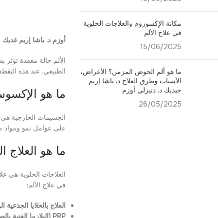
مكانة الإكسوزوم والعلاجات الخلوية
في علاج الألم
أوزم د. ياشا إريم غديك |
15/06/2025
الألم حالة معقدة تؤثر 
الطبيعي. عند هذه النقط
ما هو ألم الحوض المزمن؟ الأعراض،
الأسباب وطرق العلاج د. ياشا إريم
جيديك د. دنيزلي أوزم
ما هو الإكسو
26/05/2025
الجسيمات الخارجية هي ح
على عوامل نمو ومواد مضا
ما هو العلاج ا
العلاجات الخلوية هي عل
في علاج الألم:
العلاج بالخلايا الجذعية 
PRP (البلازما الغنية بالصفائح الدموية)