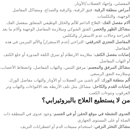
المفصلي، وإجهاد العضلات/الأوتار.
أمراض منطقة الرقبة:
فتق الرقبة، والرقبة والصداع، ومشاكل المفاصل
الوجهية، والتكلسات.
آلام مفصل الفك:
العلاج الداعم للألم والخلل الوظيفي المتعلق بمفصل الفك.
مشاكل الظهر والخصر:
الفتق الشوكي ومتلازمة المفاصل الوجهية وآلام ما بعد
الجراحة وحالات عدم الاستقرار والتكلس.
المفاصل العجزي الحرقفي:
التراخي (عدم الاستقرار) والألم المزمن في هذه
المفاصل.
إصابات مفصل الكتف:
متلازمة الارتطام أو تمزق الكفة المدورة أو خلع الكتف
أو التهاب المفاصل.
مشاكل المرفق والمعصم:
مرفق التنس، والتهاب المفاصل، وانضغاط الأعصاب،
ومتلازمة النفق الرسغي.
ألم منطقة الورك:
ألم ناشئ من العضلات أو الأوتار والتهاب مفاصل الورك.
إصابات القدم والكاحل:
مشاكل مثل تلف الأربطة بعد الالتواءات والتهاب وتر
العرقوب ونتوءات الكعب.
من لا يستطيع العلاج بالبروثيرابي؟
العدوى النشطة في موقع الحقن أو في الجسم:
وجود عدوى في المنطقة ذات
الصلة أو على المستوى الجهازي.
مشاكل التخثر النزفي:
استخدام مميعات الدم أو اضطرابات النزيف.