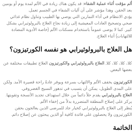
ألم مؤقت أثناء عملية الشفاء:
قد يكون هناك زيادة في الألم لمدة يوم أو يومين
بعد الحقن. وهذا مؤشر على أن آليات الشفاء في الجسم تعمل.
يؤدي الانتظام في أداء التمارين التي يوصي بها الطبيب وتناول نظام غذائي
صحي وتصحيح العادات المعيشية إلى زيادة نجاح العلاج بالبرولوثيرابي بشكل
كبير. كما لا يوصى عموماً باستخدام مسكنات الألم (خاصة الأدوية المضادة
للالتهابات) أثناء العلاج.
هل العلاج بالبرولوثيرابي هو نفسه الكورتيزون؟
كلا، كلا، كلا، كلا,
العلاج بالبرولوثيرابي والكورتيزون
العلاج تطبيقات مختلفة عن
بعضها البعض.
الكورتيزون
يخفف الألم والالتهاب بسرعة ويوفر عادةً راحة قصيرة الأمد. ولكن
على المدى الطويل، يمكن أن يتسبب في تدهور النسيج الغضروفي.
العلاج بالبروثيرابي
يقدم حلاً دائماً من خلال استهداف تجديد الأنسجة وتقويتها.
يركز على إصلاح المنطقة المتضررة بدلاً من إخفاء الألم.
يُنظر إلى العلاج بالبرولوثيرابي كخيار جاد للمرضى الذين يعالجون بحقن
الكورتيزون ولا يحصلون على فائدة كافية أو الذين يبحثون عن إصلاح دائم.
الخاتمة