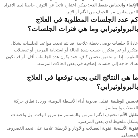
الإغماء وانخفاض ضغط الدم:
يمكن اعتباره ناتجاً عن التوتر، خاصةً لدى الأفراد
الذين يعانون من الخوف من الألم أو الإبر.
كم عدد الجلسات المطلوبة في العلاج
بالبرولوثيرابي وما هي فترات الجلسات؟
عادةً
6 جلسات
يوصى بخطة علاجية. قد يتم تحديد مواعيد الجلسات بشكل
متكرر أو غير متكرر، حسب شدة الحالة أو استجابة المريض أو تفضيلات
الطبيب. إذا تم تحقيق تحسن كافٍ، فقد يكون عدد الجلسات أقل، أو قد تكون
هناك حاجة إلى جلسات إضافية في بعض الحالات المزمنة.
ما هي النتائج التي يجب توقعها في العلاج
بالبرولوثيرابي؟
تحسين الوظيفة:
تقليل صعوبة أداء الأنشطة اليومية، وزيادة نطاق حركة
العضلات والمفاصل.
تقليل الألم:
تخفيف الألم المزمن والمستمر مع مرور الوقت، بل واختفاءه
بشكل ملحوظ لدى بعض المرضى.
تقوية الأنسجة:
تقوية العضلات والأوتار والأربطة؛ علامة على تجدد الغضروف
المفصلي.