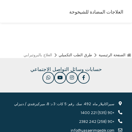
العلاجات المضادة للشيخوخة
الصفحة الرئيسية
طرق الطب التكميلي
العلاج بالبروثيرابي
حسابات وسائل التواصل الاجتماعي
سيراكابيلار ماه. 492. سك. رقم: 5 كات: 3 د: 8، ميركيزفندي / دنيزلي
+90 (535) 221 1400
+90 (258) 242 2382
info@yasaerimgedik.com