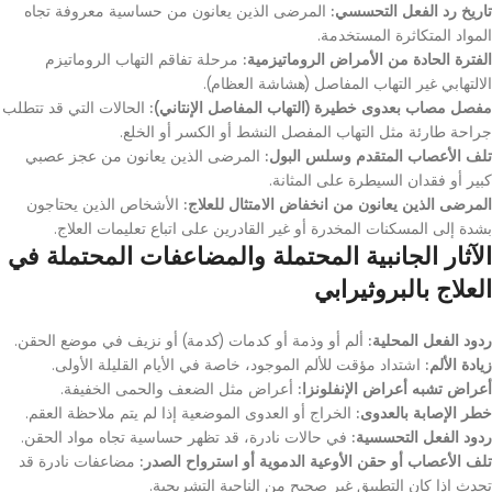
تاريخ رد الفعل التحسسي:
المرضى الذين يعانون من حساسية معروفة تجاه
المواد المتكاثرة المستخدمة.
الفترة الحادة من الأمراض الروماتيزمية:
مرحلة تفاقم التهاب الروماتيزم
الالتهابي غير التهاب المفاصل (هشاشة العظام).
مفصل مصاب بعدوى خطيرة (التهاب المفاصل الإنتاني):
الحالات التي قد تتطلب
جراحة طارئة مثل التهاب المفصل النشط أو الكسر أو الخلع.
تلف الأعصاب المتقدم وسلس البول:
المرضى الذين يعانون من عجز عصبي
كبير أو فقدان السيطرة على المثانة.
المرضى الذين يعانون من انخفاض الامتثال للعلاج:
الأشخاص الذين يحتاجون
بشدة إلى المسكنات المخدرة أو غير القادرين على اتباع تعليمات العلاج.
الآثار الجانبية المحتملة والمضاعفات المحتملة في
العلاج بالبروثيرابي
ردود الفعل المحلية:
ألم أو وذمة أو كدمات (كدمة) أو نزيف في موضع الحقن.
زيادة الألم:
اشتداد مؤقت للألم الموجود، خاصة في الأيام القليلة الأولى.
أعراض تشبه أعراض الإنفلونزا:
أعراض مثل الضعف والحمى الخفيفة.
خطر الإصابة بالعدوى:
الخراج أو العدوى الموضعية إذا لم يتم ملاحظة العقم.
ردود الفعل التحسسية:
في حالات نادرة، قد تظهر حساسية تجاه مواد الحقن.
تلف الأعصاب أو حقن الأوعية الدموية أو استرواح الصدر:
مضاعفات نادرة قد
تحدث إذا كان التطبيق غير صحيح من الناحية التشريحية.