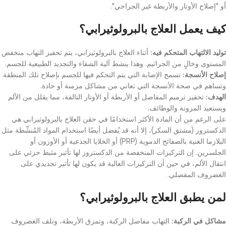
أو "إصلاح الأوتار والأربطة غير الجراحي".
كيف يعمل العلاج بالبرولوثيرابي؟
توليد الالتهاب المتحكم فيه:
أثناء العلاج بالبرولوثيرابي، يتم تحفيز التهاب منخفض
المستوى وخالٍ من الجراثيم. وهذا ينشط آلية الشفاء والتجديد الطبيعية للجسم.
إصلاح الأنسجة:
تسمح الإصابة التي يتم التحكم فيها للجسم بإصلاح تلك المنطقة
وتساهم في صحة الأنسجة التي تعاني من مشاكل مزمنة أو حادة.
الهدف:
تحفيز ترميم المفاصل أو الأربطة أو الأوتار التالفة، مما يقلل من الألم
ويستعيد المرونة والوظائف.
على الرغم من أن المادة الأكثر استخدامًا في حقن العلاج بالبرولوثيرابي هي
الدكستروز (مشتق السكر)، إلا أنه قد يُفضل أيضًا استخدام المواد المُنشِّطة مثل
البلازما الغنية بالصفائح الدموية (PRP) أو الخلايا الجذعية أو الأوزون أو
الجلسرين. إن التركيزات المنخفضة من الدكستروز لها تأثير مثبط جزئي على
انتقال الألم، في حين أن التركيزات العالية قد يكون لها تأثير تجديدي على
الغضروف المفصلي.
لمن يطبق العلاج بالبرولوثيرابي؟
مشاكل في الركبة:
التهاب مفاصل الركبة، وتمزق الأربطة، وتلف الغضروف