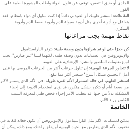
الجلدي أو ضيق التنفس، توقف عن تناول الدواء واطلب المشورة الطبية على
الفور.
التفاعلات:
استشر طبيبك أو الصيدلي دائماً إذا كنت تتناول أي دواء بانتظام، فقد
يتفاعل مع أدوية أخرى مثل أدوية سيولة الدم وأدوية ضغط الدم وأدوية
السكري.
نقاط مهمة يجب مراعاتها
كن حذرًا حتى لو تم شراؤها بدون وصفة طبية:
يتوفر الباراسيتامول
والإيبوبروفين في الصيدليات بدون وصفة طبية، لكنهما ليسا "غير ضارين". يجب
اتباع تعليمات الملصق والنشرة الإرشادية على العبوة.
لا تتجاوز الجرعة اليومية:
إن تناول جرعات أكثر من الجرعات الموصى بها على
أمل "التحسن بشكل أسرع" سيضر أكثر مما ينفع.
استشر الطبيب في حالة استمرار الألم لفترة طويلة:
في الألم الذي يستمر لأكثر
من بضعة أيام أو يتكرر بشكل متكرر، قد يؤدي استخدام الأدوية إلى إخفاء
المشكلة بدلاً من حلها. قد يتطلب الأمر إجراء فحص طبي لمعرفة السبب
الكامن وراء الألم.
الخاتمة
يمكن لمسكنات الألم مثل الباراسيتامول والإيبوبروفين أن تكون فعالة للغاية في
تخفيف الألم الذي يتعارض مع الحياة اليومية أو يقلق راحتك. ومع ذلك، يمكن أن