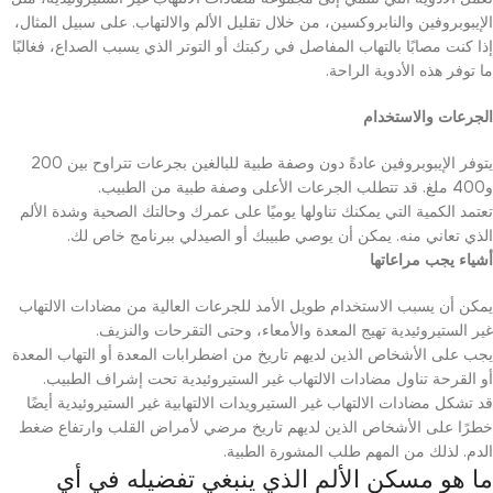
الإيبوبروفين والنابروكسين، من خلال تقليل الألم والالتهاب. على سبيل المثال،
إذا كنت مصابًا بالتهاب المفاصل في ركبتك أو التوتر الذي يسبب الصداع، فغالبًا
ما توفر هذه الأدوية الراحة.
الجرعات والاستخدام
يتوفر الإيبوبروفين عادةً دون وصفة طبية للبالغين بجرعات تتراوح بين 200
و400 ملغ. قد تتطلب الجرعات الأعلى وصفة طبية من الطبيب.
تعتمد الكمية التي يمكنك تناولها يوميًا على عمرك وحالتك الصحية وشدة الألم
الذي تعاني منه. يمكن أن يوصي طبيبك أو الصيدلي ببرنامج خاص لك.
أشياء يجب مراعاتها
يمكن أن يسبب الاستخدام طويل الأمد للجرعات العالية من مضادات الالتهاب
غير الستيروئيدية تهيج المعدة والأمعاء، وحتى التقرحات والنزيف.
يجب على الأشخاص الذين لديهم تاريخ من اضطرابات المعدة أو التهاب المعدة
أو القرحة تناول مضادات الالتهاب غير الستيروئيدية تحت إشراف الطبيب.
قد تشكل مضادات الالتهاب غير الستيرويدات الالتهابية غير الستيروئيدية أيضًا
خطرًا على الأشخاص الذين لديهم تاريخ مرضي لأمراض القلب وارتفاع ضغط
الدم. لذلك من المهم طلب المشورة الطبية.
ما هو مسكن الألم الذي ينبغي تفضيله في أي