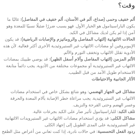
وقت؟
ألم خفيف وحمى (صداع، ألم في الأسنان، ألم خفيف في المفاصل):
غالبًا ما
يكون الباراسيتامول هو الخيار الأول. فهو يسبب ضررًا ضئيلًا نسبيًا للمعدة وهو
آمن إذا لم يكن لديك مشاكل في الكبد.
الحالات الالتهابية (التهاب المفاصل والروماتيزم والإصابات الرياضية):
قد يكون
الإيبوبروفين أو مضادات الالتهاب غير الستيروئيدية الأخرى أكثر فعالية. لأن هذه
الأدوية تقلل الالتهاب وتخفف التورم والألم.
الألم المزمن (التهاب المفاصل وآلام أسفل الظهر):
قد يوصي طبيبك بمضادات
الالتهاب غير الستيروئيدية أو مجموعات مختلفة من الأدوية. يجب دائماً متابعة
الاستخدام طويل الأمد من قبل الطبيب.
الآثار الجانبية والاحتياطات
مشاكل في الجهاز الهضمي:
وهو شائع بشكل خاص في استخدام مضادات
الالتهاب غير الستيروئيدية. يجب مراعاة خطر الإصابة بآلام المعدة والحرقة
وعسر الهضم وحتى القرحة والنزيف.
تلف الكبد:
للباراسيتامول تأثير ضار على الكبد بجرعات عالية.
مشاكل الكلى:
قد يؤدي استخدام مضادات الالتهاب غير الستيرويدات الالتهابية
غير الستيروئيدية على المدى الطويل إلى إجهاد الكلى.
ردود الفعل التحسسية:
في حالات نادرة، إذا كنت تعاني من أعراض مثل الطفح