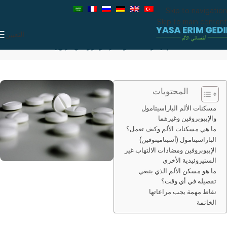
Skip to navigation
Skip to main content
التعيين
مسكنات الألم (باراسيتامول، إيبوبروفين، إلخ)
المحتويات
مسكنات الألم الباراسيتامول
والإيبوبروفين وغيرهما
ما هي مسكنات الألم وكيف تعمل؟
الباراسيتامول (أسيتامينوفين)
الإيبوبروفين ومضادات الالتهاب غير
الستيروئيدية الأخرى
ما هو مسكن الألم الذي ينبغي
تفضيله في أي وقت؟
نقاط مهمة يجب مراعاتها
الخاتمة