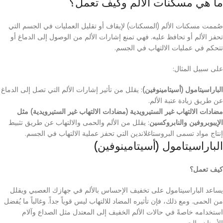
ما هي مسكنات الألم وكيف تعمل؟
صُممت مسكنات الألم (المسكنات) لإيقاف أو تقليل العمليات في الجسم التي
تحفز الألم أو تحافظ عليه. فهي تمنع إشارات الألم من الوصول إلى الدماغ أو
تتحكم في عمليات الالتهاب في الجسم.
على سبيل المثال:
الباراسيتامول (أسيتامينوفين)
: يقلل من تأثير إشارات الألم التي تصل إلى الدماغ
عن طريق زيادة عتبة الألم.
مضادات الالتهاب غير الستيرويدية (مضادات الالتهاب غير الستيرويدية) مثل
الإيبوبروفين والنابروكسين
: يقلل من الألم والحمى والالتهاب عن طريق تثبيط
إنتاج مواد تسمى البروستاغلاندين التي تحفز عملية الالتهاب في الجسم.
الباراسيتامول (أسيتامينوفين)
كيف تعمل؟
يساعد الباراسيتامول على تخفيف الإحساس بالألم في جهازك العصبي ويقلل
من الحمى. ومع ذلك، فإن تأثيره المضاد للالتهاب ليس قوياً جداً. وغالباً ما يُفضل
استخدامه خاصةً في حالات الألم الخفيف إلى المعتدل مثل الصداع وآلام