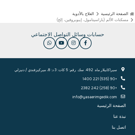
الصفحة الرئيسية
العلاج بالأدوية
مسكنات الألم (باراسيتامول، إيبوبروفين، إلخ)
حسابات وسائل التواصل الاجتماعي
سيراكابيلار ماه. 492. سك. رقم: 5 كات: 3 د: 8، ميركيزفندي / دنيزلي
+90 (535) 221 1400
+90 (258) 242 2382
info@yasaerimgedik.com
الصفحة الرئيسية
نبذة عنا
اتصل بنا