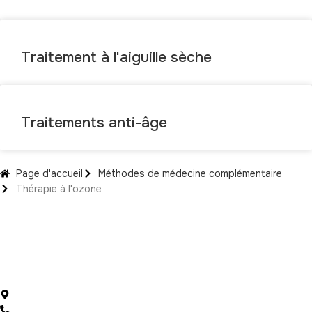
Traitement à l'aiguille sèche
Traitements anti-âge
Page d'accueil
Méthodes de médecine complémentaire
Thérapie à l'ozone
Comptes de médias sociaux
Sırakapılar Mah. 492 Sk. No:5 Kat:3 D:8, Merkezefendi / Denizli
+90 (535) 221 1400