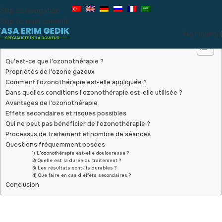
Skip to navigation
Thérapie à l'ozone
Skip to main content
Nomination
Contenu
Qu'est-ce que l'ozonothérapie ?
Propriétés de l'ozone gazeux
Comment l'ozonothérapie est-elle appliquée ?
Dans quelles conditions l'ozonothérapie est-elle utilisée ?
Avantages de l'ozonothérapie
Effets secondaires et risques possibles
Qui ne peut pas bénéficier de l'ozonothérapie ?
Processus de traitement et nombre de séances
Questions fréquemment posées
1) L'ozonothérapie est-elle douloureuse ?
2) Quelle est la durée du traitement ?
3) Les résultats sont-ils durables ?
4) Que faire en cas d'effets secondaires ?
Conclusion