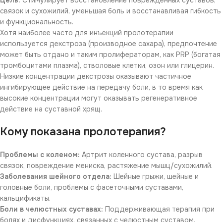
Цель:
Стимулирует восстановление поврежденных суставов,
связок и сухожилий, уменьшая боль и восстанавливая гибкость
и функциональность.
Хотя наиболее часто для инъекций пролотерапии
используется декстроза (производное сахара), предпочтение
может быть отдано и таким пролифераторам, как PRP (богатая
тромбоцитами плазма), стволовые клетки, озон или глицерин.
Низкие концентрации декстрозы оказывают частичное
ингибирующее действие на передачу боли, в то время как
высокие концентрации могут оказывать регенеративное
действие на суставной хрящ.
Кому показана пролотерапия?
Проблемы с коленом:
Артрит коленного сустава, разрыв
связок, повреждение мениска, растяжение мышц/сухожилий.
Заболевания шейного отдела:
Шейные грыжи, шейные и
головные боли, проблемы с фасеточными суставами,
кальцификаты.
Боли в челюстных суставах:
Поддерживающая терапия при
болях и дисфункциях, связанных с челюстным суставом.