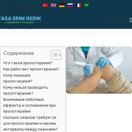
Skip to navigation
Skip to main content
Назначение
Пролотерапия
Содержание
Что такое пролотерапия?
Как работает пролотерапия?
Кому показана
пролотерапия?
Кому нельзя проводить
пролотерапию?
Возможные побочные
эффекты и осложнения при
пролотерапии
Сколько сеансов требуется
для пролотерапии и каковы
интервалы между сеансами?