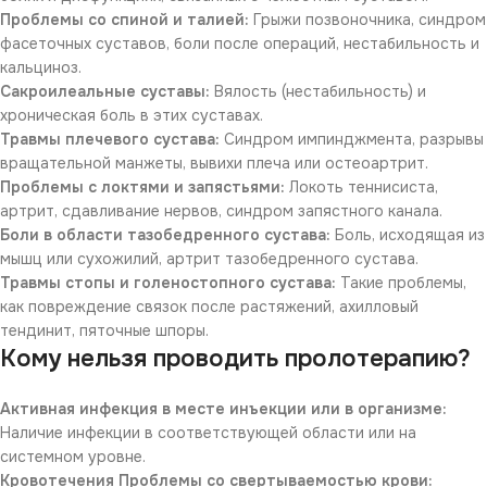
Проблемы со спиной и талией:
Грыжи позвоночника, синдром
фасеточных суставов, боли после операций, нестабильность и
кальциноз.
Сакроилеальные суставы:
Вялость (нестабильность) и
хроническая боль в этих суставах.
Травмы плечевого сустава:
Синдром импинджмента, разрывы
вращательной манжеты, вывихи плеча или остеоартрит.
Проблемы с локтями и запястьями:
Локоть теннисиста,
артрит, сдавливание нервов, синдром запястного канала.
Боли в области тазобедренного сустава:
Боль, исходящая из
мышц или сухожилий, артрит тазобедренного сустава.
Травмы стопы и голеностопного сустава:
Такие проблемы,
как повреждение связок после растяжений, ахилловый
тендинит, пяточные шпоры.
Кому нельзя проводить пролотерапию?
Активная инфекция в месте инъекции или в организме:
Наличие инфекции в соответствующей области или на
системном уровне.
Кровотечения Проблемы со свертываемостью крови: