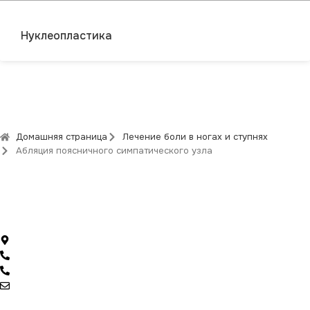
Нуклеопластика
Домашняя страница
Лечение боли в ногах и ступнях
Абляция поясничного симпатического узла
Аккаунты в социальных сетях
Sırakapılar Mah. 492. Sk. No:5 Kat:3 D:8, Merkezefendi / Denizli
+90 (535) 221 1400
+90 (258) 242 2382
info@yasaerimgedik.com
Домашняя страница