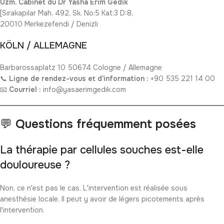
Uzm. Cabinet du Dr Yasha Erim Gedik
[Sırakapılar Mah, 492, Sk. No:5 Kat:3 D:8,
20010 Merkezefendi / Denizli
KÖLN / ALLEMAGNE
Barbarossaplatz 10 50674 Cologne / Allemagne
📞
Ligne de rendez-vous et d'information :
+90 535 221 14 00
📧
Courriel :
info@yasaerimgedik.com
💬
Questions fréquemment posées
La thérapie par cellules souches est-elle
douloureuse ?
Non, ce n'est pas le cas. L'intervention est réalisée sous
anesthésie locale. Il peut y avoir de légers picotements après
l'intervention.