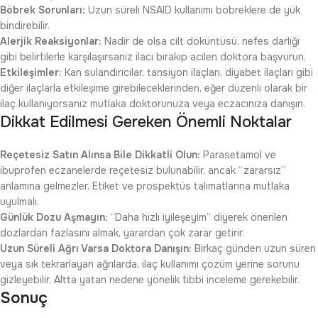
Böbrek Sorunları:
Uzun süreli NSAID kullanımı böbreklere de yük
bindirebilir.
Alerjik Reaksiyonlar:
Nadir de olsa cilt döküntüsü, nefes darlığı
gibi belirtilerle karşılaşırsanız ilacı bırakıp acilen doktora başvurun.
Etkileşimler:
Kan sulandırıcılar, tansiyon ilaçları, diyabet ilaçları gibi
diğer ilaçlarla etkileşime girebileceklerinden, eğer düzenli olarak bir
ilaç kullanıyorsanız mutlaka doktorunuza veya eczacınıza danışın.
Dikkat Edilmesi Gereken Önemli Noktalar
Reçetesiz Satın Alınsa Bile Dikkatli Olun:
Parasetamol ve
ibuprofen eczanelerde reçetesiz bulunabilir, ancak “zararsız”
anlamına gelmezler. Etiket ve prospektüs talimatlarına mutlaka
uyulmalı.
Günlük Dozu Aşmayın:
“Daha hızlı iyileşeyim” diyerek önerilen
dozlardan fazlasını almak, yarardan çok zarar getirir.
Uzun Süreli Ağrı Varsa Doktora Danışın:
Birkaç günden uzun süren
veya sık tekrarlayan ağrılarda, ilaç kullanımı çözüm yerine sorunu
gizleyebilir. Altta yatan nedene yönelik tıbbi inceleme gerekebilir.
Sonuç