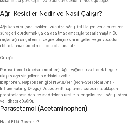
kullanılması gerektiğini ve olası yan etkilerini inceleyeceğiz.
Ağrı Kesiciler Nedir ve Nasıl Çalışır?
Ağrı kesiciler (analjezikler), vücutta ağrıyı tetikleyen veya sürdüren
süreçleri durdurmak ya da azaltmak amacıyla tasarlanmıştır. Bu
ilaçlar ağrı sinyallerinin beyne ulaşmasını engeller veya vücudun
iltihaplanma süreçlerini kontrol altına alır.
Örneğin:
Parasetamol (Acetaminophen)
: Ağrı eşiğini yükselterek beyne
ulaşan ağrı sinyallerinin etkisini azaltır.
Ibuprofen, Naproksen gibi NSAID’ler (Non-Steroidal Anti-
Inflammatory Drugs)
: Vücudun iltihaplanma sürecini tetikleyen
prostaglandin denilen maddelerin üretimini engelleyerek ağrıyı, ateşi
ve iltihabı düşürür.
Parasetamol (Acetaminophen)
Nasıl Etki Gösterir?