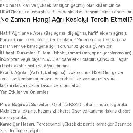
Kalp hastalıkları ve yüksek tansiyon geçmişi olan kişiler için de
NSAID’ler risk oluşturabilir. Bu nedenle tıbbi danışma almak önemlidir.
Ne Zaman Hangi Ağrı Kesiciyi Tercih Etmeli?
Hafif Ağrılar ve Ateş (Baş ağrısı, diş ağrısı, hafif eklem ağrısı):
Parasetamol genellikle ilk tercih olabilir. Mideye nispeten daha az
zarar verir ve karaciğerle ilgili sorununuz yoksa güvenlidir.
İltihaplı Durumlar (Eklem iltihabı, romatizma, spor yaralanmaları):
İbuprofen veya diğer NSAID’ler daha etkili olabilir. Çünkü bu ilaçlar
iltihabı azaltır, şişlik ve ağrıyı dindirir.
Kronik Ağrılar (Artrit, bel ağrısı):
Doktorunuz NSAID’leri ya da
farklı ilaç kombinasyonlarını önerebilir. Her zaman uzun süreli
kullanımlarda doktor takibinde olunmalıdır.
Yan Etkiler ve Önlemler
Mide-Bağırsak Sorunları:
Özellikle NSAID kullanımında sık görülür.
Mide ağrısı, ekşime, hazımsızlık hatta ülser ve kanama riskine dikkat
etmek gerekir.
Karaciğer Hasarı:
Parasetamol yüksek dozlarda karaciğer üzerinde
zararlı etkiye sahiptir.