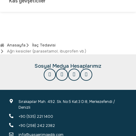
Kas gevşeticiler
Anasayfa
İlaç Tedavisi
Ağrı kesiciler (parasetamol, ibuprofen vb.)
Sosyal Medya Hesaplarımız
Sırakapılar Mah. 492. Sk. No:5 Kat:3 D:8, Merkezefendi /
Denizli
+90 (535) 221 1400
+90 (258) 242 2382
info@yasaerimgedik.com