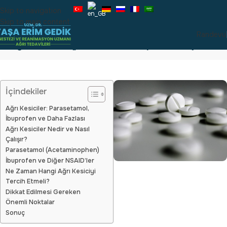
Skip to navigation
Skip to main content
Randevu
Ağrı kesiciler (parasetamol, ibuprofen vb.)
İçindekiler
Ağrı Kesiciler: Parasetamol,
İbuprofen ve Daha Fazlası
Ağrı Kesiciler Nedir ve Nasıl
Çalışır?
Parasetamol (Acetaminophen)
İbuprofen ve Diğer NSAID’ler
Ne Zaman Hangi Ağrı Kesiciyi
Tercih Etmeli?
Dikkat Edilmesi Gereken
Önemli Noktalar
Sonuç