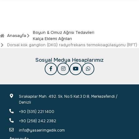
Boyun & Omuz Ağrısı Tedavileri
Anasayfa
Kalça Eklemi Ağrıları
Dorsal kök ganglion (DKG) radyofrekans termokoagülasyonu (RFT)
Sosyal Medya Hesaplarımız
Sırakapılar Mah. 492. Sk. No:5 Kat:3 D:8, Merkezefendi /
Denizli
+90 (535) 221 1400
+90 (258) 242 2382
info@yasaerimgedik.com