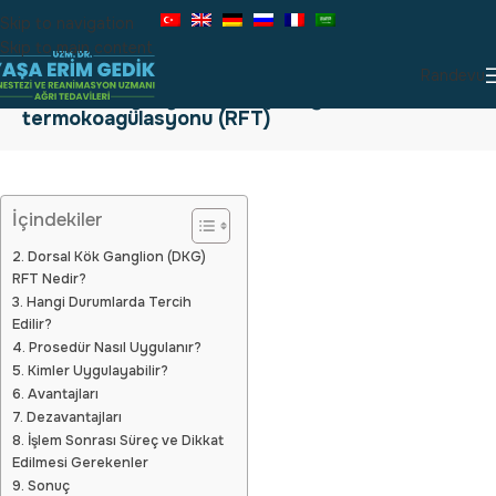
Skip to navigation
Skip to main content
Randevu
Dorsal kök ganglion (DKG) radyofrekans
termokoagülasyonu (RFT)
İçindekiler
2. Dorsal Kök Ganglion (DKG)
RFT Nedir?
3. Hangi Durumlarda Tercih
Edilir?
4. Prosedür Nasıl Uygulanır?
5. Kimler Uygulayabilir?
6. Avantajları
7. Dezavantajları
8. İşlem Sonrası Süreç ve Dikkat
Edilmesi Gerekenler
9. Sonuç