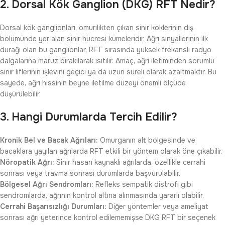
2. Dorsal Kök Ganglion (DKG) RFT Nedir?
Dorsal kök ganglionları, omurilikten çıkan sinir köklerinin dış
bölümünde yer alan sinir hücresi kümeleridir. Ağrı sinyallerinin ilk
durağı olan bu ganglionlar, RFT sırasında yüksek frekanslı radyo
dalgalarına maruz bırakılarak ısıtılır. Amaç, ağrı iletiminden sorumlu
sinir liflerinin işlevini geçici ya da uzun süreli olarak azaltmaktır. Bu
sayede, ağrı hissinin beyne iletilme düzeyi önemli ölçüde
düşürülebilir.
3. Hangi Durumlarda Tercih Edilir?
Kronik Bel ve Bacak Ağrıları:
Omurganın alt bölgesinde ve
bacaklara yayılan ağrılarda RFT etkili bir yöntem olarak öne çıkabilir.
Nöropatik Ağrı:
Sinir hasarı kaynaklı ağrılarda, özellikle cerrahi
sonrası veya travma sonrası durumlarda başvurulabilir.
Bölgesel Ağrı Sendromları:
Refleks sempatik distrofi gibi
sendromlarda, ağrının kontrol altına alınmasında yararlı olabilir.
Cerrahi Başarısızlığı Durumları:
Diğer yöntemler veya ameliyat
sonrası ağrı yeterince kontrol edilememişse DKG RFT bir seçenek