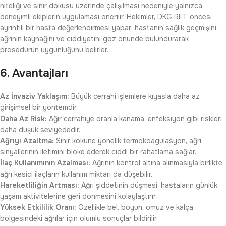
niteliği ve sinir dokusu üzerinde çalışılması nedeniyle yalnızca
deneyimli ekiplerin uygulaması önerilir. Hekimler, DKG RFT öncesi
ayrıntılı bir hasta değerlendirmesi yapar; hastanın sağlık geçmişini,
ağrının kaynağını ve ciddiyetini göz önünde bulundurarak
prosedürün uygunluğunu belirler.
6. Avantajları
Az İnvaziv Yaklaşım:
Büyük cerrahi işlemlere kıyasla daha az
girişimsel bir yöntemdir.
Daha Az Risk:
Ağır cerrahiye oranla kanama, enfeksiyon gibi riskleri
daha düşük seviyededir.
Ağrıyı Azaltma:
Sinir köküne yönelik termokoagülasyon, ağrı
sinyallerinin iletimini bloke ederek ciddi bir rahatlama sağlar.
İlaç Kullanımının Azalması:
Ağrının kontrol altına alınmasıyla birlikte
ağrı kesici ilaçların kullanım miktarı da düşebilir.
Hareketliliğin Artması:
Ağrı şiddetinin düşmesi, hastaların günlük
yaşam aktivitelerine geri dönmesini kolaylaştırır.
Yüksek Etkililik Oranı:
Özellikle bel, boyun, omuz ve kalça
bölgesindeki ağrılar için olumlu sonuçlar bildirilir.