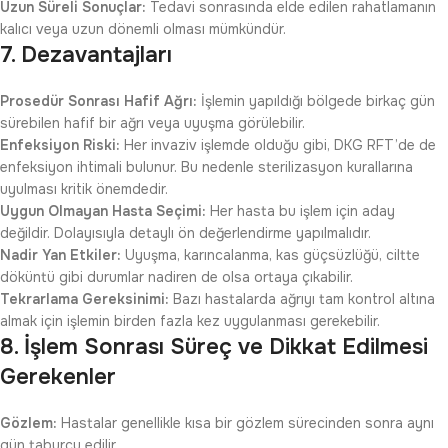
Uzun Süreli Sonuçlar:
Tedavi sonrasında elde edilen rahatlamanın
kalıcı veya uzun dönemli olması mümkündür.
7. Dezavantajları
Prosedür Sonrası Hafif Ağrı:
İşlemin yapıldığı bölgede birkaç gün
sürebilen hafif bir ağrı veya uyuşma görülebilir.
Enfeksiyon Riski:
Her invaziv işlemde olduğu gibi, DKG RFT’de de
enfeksiyon ihtimali bulunur. Bu nedenle sterilizasyon kurallarına
uyulması kritik önemdedir.
Uygun Olmayan Hasta Seçimi:
Her hasta bu işlem için aday
değildir. Dolayısıyla detaylı ön değerlendirme yapılmalıdır.
Nadir Yan Etkiler:
Uyuşma, karıncalanma, kas güçsüzlüğü, ciltte
döküntü gibi durumlar nadiren de olsa ortaya çıkabilir.
Tekrarlama Gereksinimi:
Bazı hastalarda ağrıyı tam kontrol altına
almak için işlemin birden fazla kez uygulanması gerekebilir.
8. İşlem Sonrası Süreç ve Dikkat Edilmesi
Gerekenler
Gözlem:
Hastalar genellikle kısa bir gözlem sürecinden sonra aynı
gün taburcu edilir.