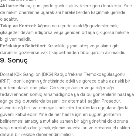
Aktivite:
Birkaç gün içinde günlük aktivitelere geri dönülebilir. Yine
de hekim önerilerine uyarak ani hareketlerden kaçınmak yerinde
olacaktır.
Takip ve Kontrol:
Ağrının ne ölçüde azaldığı gözlemlenmeli,
şikayetler devam ediyorsa veya yeniden ortaya çıkıyorsa hekime
bilgi verilmelidir.
Enfeksiyon Belirtileri:
Kızarıklık, şişme, ateş veya akıntı gibi
durumlar gözlenirse vakit kaybetmeden tıbbi yardım alınmalıdır.
9. Sonuç
Dorsal Kök Ganglion (DKG) Radyofrekans Termokoagülasyonu
(RFT), kronik ağrının yönetiminde etkili ve görece daha az riskli bir
yöntem olarak öne çıkar. Cerrahi çözümler veya diğer ağrı
tedavilerinden sonuç alınamadığında ya da bu yöntemlerin hastaya
ağır geldiği durumlarda başarılı bir alternatif sağlar. Prosedür,
alanında eğitimli ve deneyimli hekimler tarafından uygulandığında
güvenli kabul edilir. Yine de her hasta için en uygun yöntemin
belirlenmesi amacıyla mutlaka uzman bir ağrı yönetimi doktoruna
veya nöroloğa danışılmalı, işlemin avantajları ve potansiyel riskleri
detaylı bir şekilde değerlendirilmelidir.