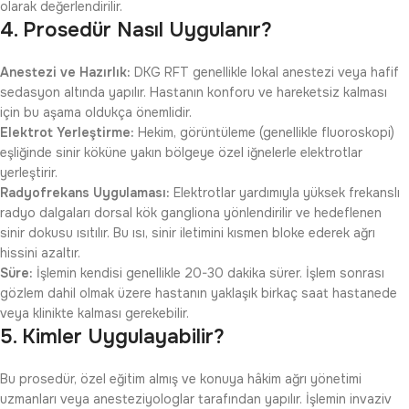
olarak değerlendirilir.
4. Prosedür Nasıl Uygulanır?
Anestezi ve Hazırlık:
DKG RFT genellikle lokal anestezi veya hafif
sedasyon altında yapılır. Hastanın konforu ve hareketsiz kalması
için bu aşama oldukça önemlidir.
Elektrot Yerleştirme:
Hekim, görüntüleme (genellikle fluoroskopi)
eşliğinde sinir köküne yakın bölgeye özel iğnelerle elektrotlar
yerleştirir.
Radyofrekans Uygulaması:
Elektrotlar yardımıyla yüksek frekanslı
radyo dalgaları dorsal kök gangliona yönlendirilir ve hedeflenen
sinir dokusu ısıtılır. Bu ısı, sinir iletimini kısmen bloke ederek ağrı
hissini azaltır.
Süre:
İşlemin kendisi genellikle 20-30 dakika sürer. İşlem sonrası
gözlem dahil olmak üzere hastanın yaklaşık birkaç saat hastanede
veya klinikte kalması gerekebilir.
5. Kimler Uygulayabilir?
Bu prosedür, özel eğitim almış ve konuya hâkim ağrı yönetimi
uzmanları veya anesteziyologlar tarafından yapılır. İşlemin invaziv