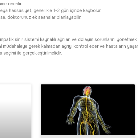
me önerilir.
eya hassasiyet, genellikle 1-2 gün içinde kaybolur.
se, doktorunuz ek seanslar planlayabilir.
empatik sinir sistemi kaynaklı ağrıları ve dolaşım sorunlarını yönetmek i
i müdahaleye gerek kalmadan ağrıyı kontrol eder ve hastaların yaşam k
eçimi ile gerçekleştirilmelidir.