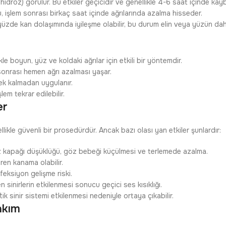
idroz) görülür. Bu etkiler geçicidir ve genellikle 4-6 saat içinde kayb
 işlem sonrası birkaç saat içinde ağrılarında azalma hisseder.
üzde kan dolaşımında iyileşme olabilir, bu durum elin veya yüzün dah
kle boyun, yüz ve koldaki ağrılar için etkili bir yöntemdir.
onrası hemen ağrı azalması yaşar.
ek kalmadan uygulanır.
em tekrar edilebilir.
er
likle güvenli bir prosedürdür. Ancak bazı olası yan etkiler şunlardır:
kapağı düşüklüğü, göz bebeği küçülmesi ve terlemede azalma.
ren kanama olabilir.
feksiyon gelişme riski.
n sinirlerin etkilenmesi sonucu geçici ses kısıklığı.
k sinir sistemi etkilenmesi nedeniyle ortaya çıkabilir.
akım