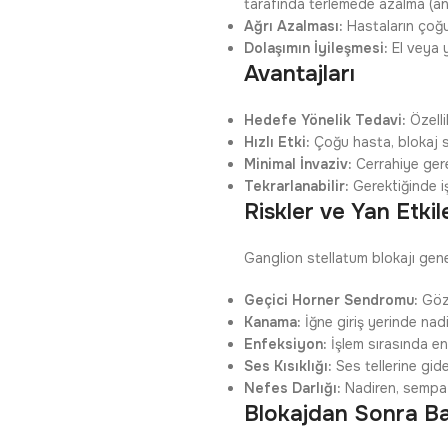
tarafında terlemede azalma (anh
Ağrı Azalması:
Hastaların çoğu,
Dolaşımın İyileşmesi:
El veya y
Avantajları
Hedefe Yönelik Tedavi:
Özelli
Hızlı Etki:
Çoğu hasta, blokaj s
Minimal İnvaziv:
Cerrahiye ger
Tekrarlanabilir:
Gerektiğinde işl
Riskler ve Yan Etkil
Ganglion stellatum blokajı genel
Geçici Horner Sendromu:
Göz 
Kanama:
İğne giriş yerinde nadi
Enfeksiyon:
İşlem sırasında en
Ses Kısıklığı:
Ses tellerine gide
Nefes Darlığı:
Nadiren, sempati
Blokajdan Sonra B