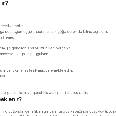
lır?
erilize edilir.
aya sedasyon uygulanabilir, ancak çoğu durumda bilinç açık kalır.
defleme:
ımıyla ganglion stellatumun yeri belirlenir.
anestezik veya ilaç uygulanır.
ılır ve lokal anestezik madde enjekte edilir.
rer.
üre gözlemlenir ve genellikle aynı gün taburcu edilir.
eklenir?
rılı olduğunda, genellikle aynı tarafta göz kapağında düşüklük (ptoz