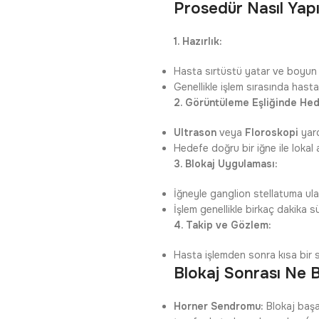
Prosedür Nasıl Yapı
1. Hazırlık:
Hasta sırtüstü yatar ve boyun st
Genellikle işlem sırasında hast
2. Görüntüleme Eşliğinde He
Ultrason
veya
Floroskopi
yard
Hedefe doğru bir iğne ile lokal 
3. Blokaj Uygulaması:
İğneyle ganglion stellatuma ulaş
İşlem genellikle birkaç dakika sü
4. Takip ve Gözlem:
Hasta işlemden sonra kısa bir s
Blokaj Sonrası Ne B
Horner Sendromu:
Blokaj başa