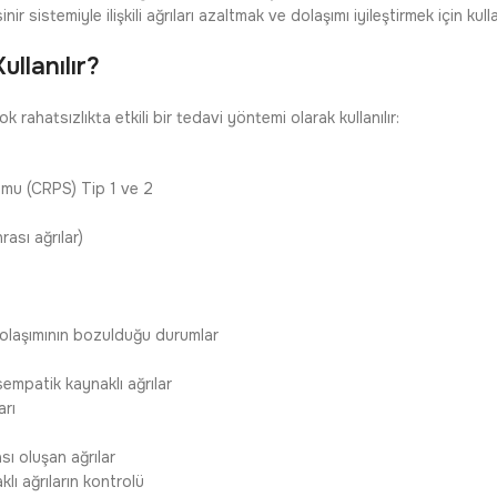
r sistemiyle ilişkili ağrıları azaltmak ve dolaşımı iyileştirmek için kullan
llanılır?
k rahatsızlıkta etkili bir tedavi yöntemi olarak kullanılır:
mu (CRPS) Tip 1 ve 2
ası ağrılar)
dolaşımının bozulduğu durumlar
mpatik kaynaklı ağrılar
arı
:
ı oluşan ağrılar
lı ağrıların kontrolü