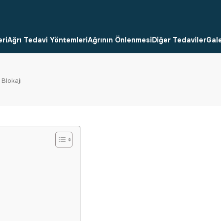
eri
Ağrı Tedavi Yöntemleri
Ağrının Önlenmesi
Diğer Tedaviler
Gale
Blokajı