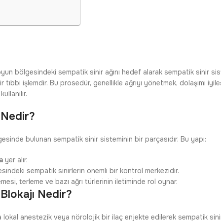
oyun bölgesindeki sempatik sinir ağını hedef alarak sempatik sinir sist
tıbbi işlemdir. Bu prosedür, genellikle ağrıyı yönetmek, dolaşımı iyileş
ullanılır.
 Nedir?
sinde bulunan sempatik sinir sisteminin bir parçasıdır. Bu yapı:
a
yer alır.
indeki sempatik sinirlerin önemli bir kontrol merkezidir.
mesi, terleme ve bazı ağrı türlerinin iletiminde rol oynar.
Blokajı Nedir?
lokal anestezik veya nörolojik bir ilaç enjekte edilerek sempatik sinir