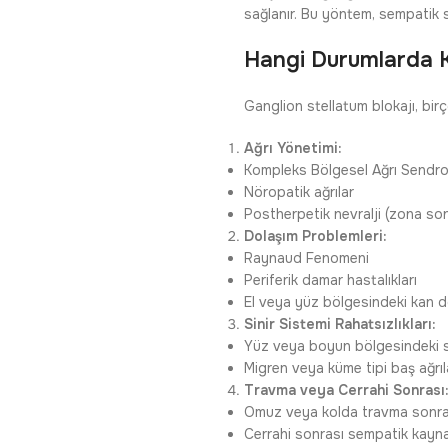
sağlanır. Bu yöntem, sempatik sini
Hangi Durumlarda Ku
Ganglion stellatum blokajı, birço
Ağrı Yönetimi:
Kompleks Bölgesel Ağrı Sendro
Nöropatik ağrılar
Postherpetik nevralji (zona sonr
Dolaşım Problemleri:
Raynaud Fenomeni
Periferik damar hastalıkları
El veya yüz bölgesindeki kan 
Sinir Sistemi Rahatsızlıkları:
Yüz veya boyun bölgesindeki se
Migren veya küme tipi baş ağrıl
Travma veya Cerrahi Sonrası
Omuz veya kolda travma sonras
Cerrahi sonrası sempatik kaynak