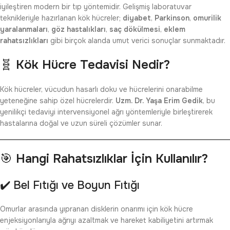
iyileştiren modern bir tıp yöntemidir. Gelişmiş laboratuvar
teknikleriyle hazırlanan kök hücreler;
diyabet
,
Parkinson
,
omurilik
yaralanmaları
,
göz hastalıkları
,
saç dökülmesi
,
eklem
rahatsızlıkları
gibi birçok alanda umut verici sonuçlar sunmaktadır.
🧬
Kök Hücre Tedavisi Nedir?
Kök hücreler, vücudun hasarlı doku ve hücrelerini onarabilme
yeteneğine sahip özel hücrelerdir.
Uzm. Dr. Yaşa Erim Gedik
, bu
yenilikçi tedaviyi intervensiyonel ağrı yöntemleriyle birleştirerek
hastalarına doğal ve uzun süreli çözümler sunar.
🎯
Hangi Rahatsızlıklar İçin Kullanılır?
✔️ Bel Fıtığı ve Boyun Fıtığı
Omurlar arasında yıpranan disklerin onarımı için kök hücre
enjeksiyonlarıyla ağrıyı azaltmak ve hareket kabiliyetini artırmak